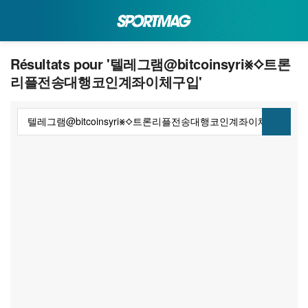
Résultats pour '텔레그램@bitcoinsyri⨳⟡트론
리플전송대행코인계좌이체구입'