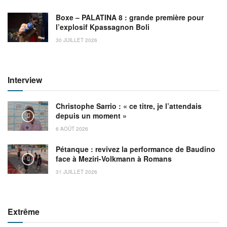
Boxe – PALATINA 8 : grande première pour
l’explosif Kpassagnon Boli
30 JUILLET 2026
Interview
Christophe Sarrio : « ce titre, je l’attendais
depuis un moment »
6 AOÛT 2026
Pétanque : revivez la performance de Baudino
face à Meziri-Volkmann à Romans
31 JUILLET 2026
Extrême