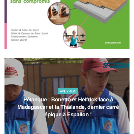
AVEYRON
Pétanque : Bonetto et Helfrick face à
Madagascar et la Thaïlande, dernier carré
épique à Espalion !