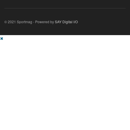
© 2021 Sportmag - Powered by
SAY Digital I/O
✖