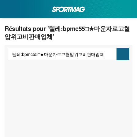
Résultats pour '텔레:bpmc55□★마운자로고혈
압위고비판매업체'