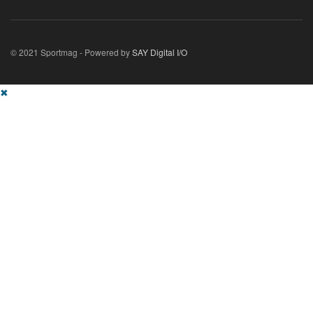
© 2021 Sportmag - Powered by
SAY Digital I/O
✖