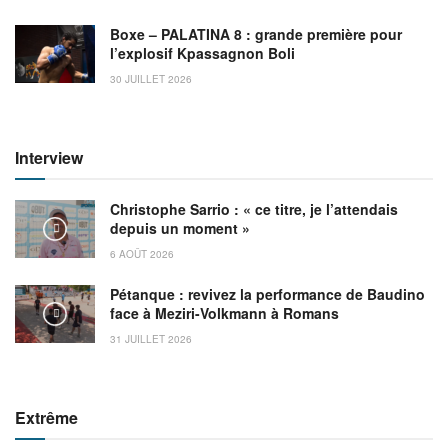
Boxe – PALATINA 8 : grande première pour
l’explosif Kpassagnon Boli
30 JUILLET 2026
Interview
Christophe Sarrio : « ce titre, je l’attendais
depuis un moment »
6 AOÛT 2026
Pétanque : revivez la performance de Baudino
face à Meziri-Volkmann à Romans
31 JUILLET 2026
Extrême