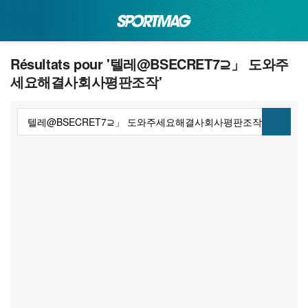
Résultats pour '텔레@BSECRET7⊇」 도와주
세요해결사회사평판조작'