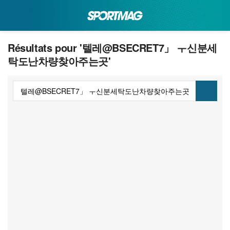
Résultats pour '텔레@BSECRET7」 ㅜ신분세
탁도난차량찾아주는곳'