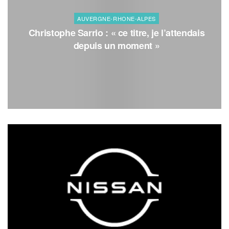
AUVERGNE-RHONE-ALPES
Christophe Sarrio : « ce titre, je l’attendais
depuis un moment »