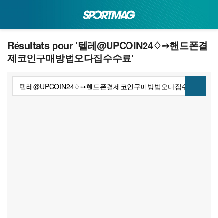
Résultats pour '텔레@UPCOIN24♢➙핸드폰결
제코인구매방법오다집수수료'