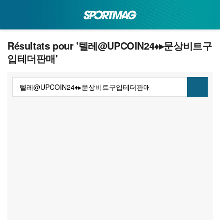
Résultats pour '텔레@UPCOIN24♦▸문상비트구
입테더판매'