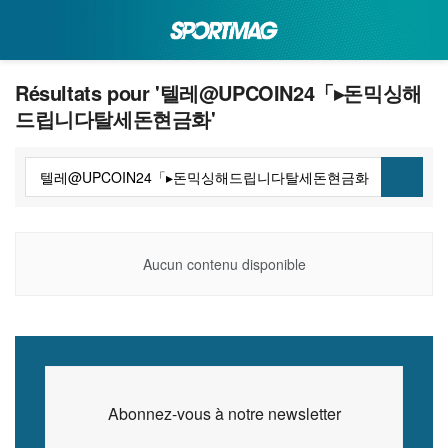
Résultats pour '텔레@UPCOIN24「▸돈믹싱해
드립니다탈세돈현금화'
Aucun contenu disponible
Abonnez-vous à notre newsletter