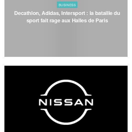
BUSINESS
Decathlon, Adidas, Intersport : la bataille du
sport fait rage aux Halles de Paris